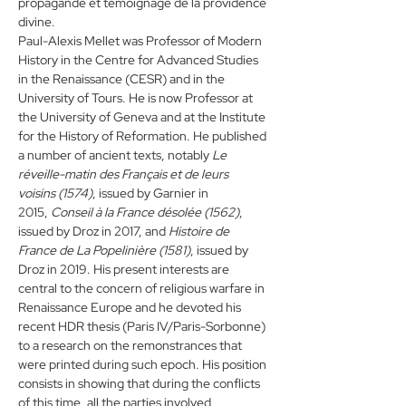
propagande et témoignage de la providence 
divine.
Paul-Alexis Mellet was Professor of Modern 
History in the Centre for Advanced Studies 
in the Renaissance (CESR) and in the 
University of Tours. He is now Professor at 
the University of Geneva and at the Institute 
for the History of Reformation. He published 
a number of ancient texts, notably 
Le 
réveille-matin des Français et de leurs 
voisins (1574)
, issued by Garnier in 
2015, 
Conseil à la France désolée (1562)
, 
issued by Droz in 2017, and 
Histoire de 
France de La Popelinière (1581)
, issued by 
Droz in 2019. His present interests are 
central to the concern of religious warfare in 
Renaissance Europe and he devoted his 
recent HDR thesis (Paris IV/Paris-Sorbonne) 
to a research on the remonstrances that 
were printed during such epoch. His position 
consists in showing that during the conflicts 
of this time, all the parties involved 